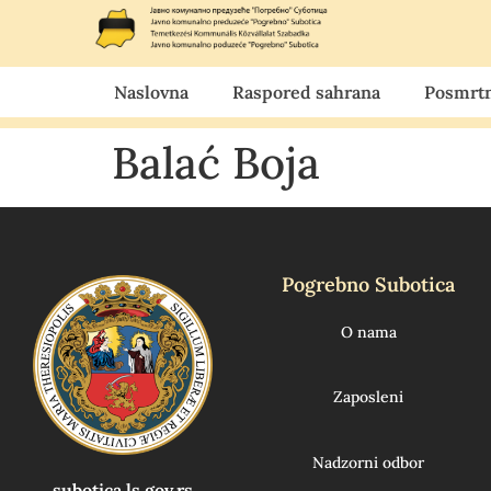
Naslovna
Raspored sahrana
Posmrtn
Balać Boja
Pogrebno Subotica
O nama
Zaposleni
Nadzorni odbor
subotica.ls.gov.rs