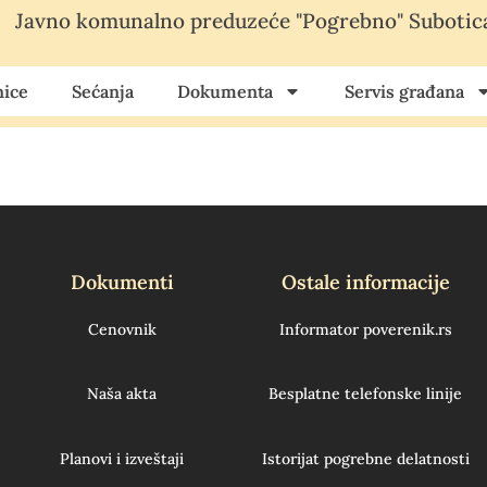
Javno komunalno preduzeće "Pogrebno" Subotic
ice
Sećanja
Dokumenta
Servis građana
Dokumenti
Ostale informacije
Cenovnik
Informator poverenik.rs
Naša akta
Besplatne telefonske linije
Planovi i izveštaji
Istorijat pogrebne delatnosti