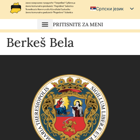
Српски језик
Српски (ћирилица)
PRITISNITE ZA MENI
Magyar
Berkeš Bela
Hrvatski