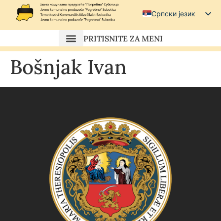
Српски језик
Српски (ћирилица)
PRITISNITE ZA MENI
Magyar
Bošnjak Ivan
Hrvatski