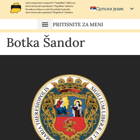
Српски језик
Српски (ћирилица)
PRITISNITE ZA MENI
Magyar
Botka Šandor
Hrvatski