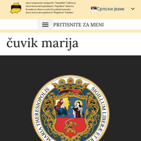
Српски језик
Српски (ћирилица)
PRITISNITE ZA MENI
Magyar
čuvik marija
Hrvatski