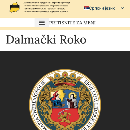
Српски језик
Српски (ћирилица)
PRITISNITE ZA MENI
Magyar
Dalmački Roko
Hrvatski