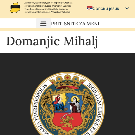
Српски језик
Српски (ћирилица)
PRITISNITE ZA MENI
Magyar
Domanjic Mihalj
Hrvatski