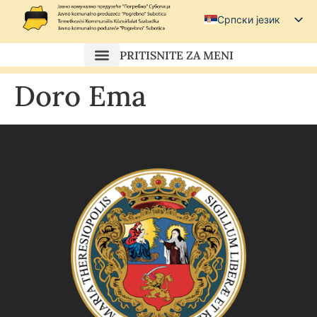
Српски језик
Српски (ћирилица)
PRITISNITE ZA MENI
Magyar
Doro Ema
Hrvatski