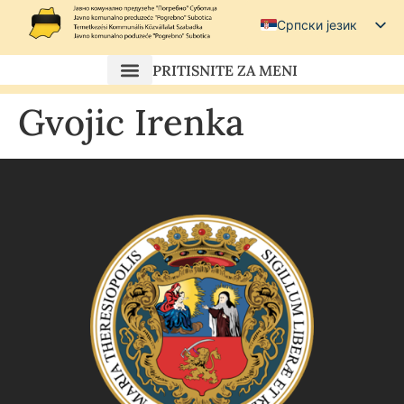
Српски језик
Српски (ћирилица)
PRITISNITE ZA MENI
Magyar
Gvojic Irenka
Hrvatski