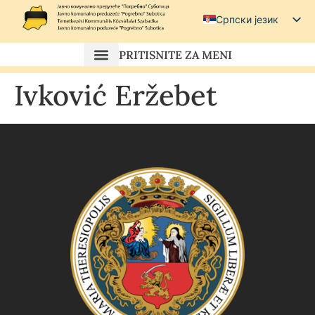
Српски језик
Српски (ћирилица)
PRITISNITE ZA MENI
Magyar
Ivković Eržebet
Hrvatski