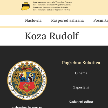
Naslovna
Raspored sahrana
Posmrtn
Koza Rudolf
Pogrebno Subotica
O nama
Zaposleni
Nadzorni odbor
subotica.ls.gov.rs