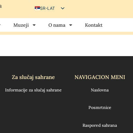
a
SR-LAT
SR-CIR
Muzeji
O nama
Kontakt
HU
HR
Za slučaj sahrane
NAVIGACION MENI
Informacije za slučaj sahrane
Naslovna
Posmrtnice
Raspored sahrana