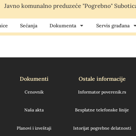
Javno komunalno preduzeće "Pogrebno" Subotic
ice
Sećanja
Dokumenta
Servis građana
Dokumenti
Ostale informacije
Cenovnik
Informator poverenik.rs
Naša akta
Besplatne telefonske linije
Planovi i izveštaji
Istorijat pogrebne delatnosti