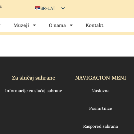
a
SR-LAT
SR-CIR
Muzeji
O nama
Kontakt
HU
HR
Za slučaj sahrane
NAVIGACION MENI
Informacije za slučaj sahrane
Naslovna
Posmrtnice
Raspored sahrana