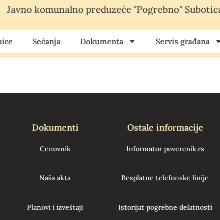
Javno komunalno preduzeće "Pogrebno" Subotic
ice
Sećanja
Dokumenta
Servis građana
Dokumenti
Ostale informacije
Cenovnik
Informator poverenik.rs
Naša akta
Besplatne telefonske linije
Planovi i izveštaji
Istorijat pogrebne delatnosti