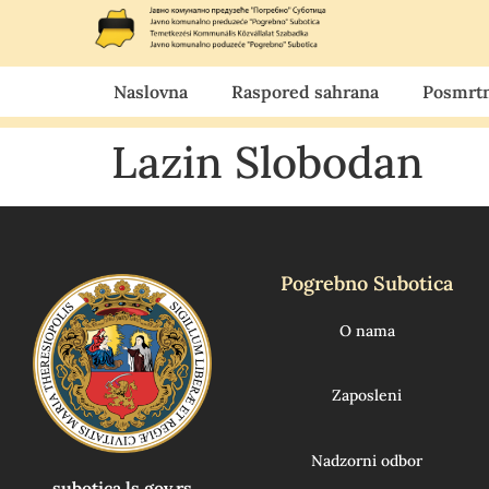
Naslovna
Raspored sahrana
Posmrtn
Lazin Slobodan
Pogrebno Subotica
O nama
Zaposleni
Nadzorni odbor
subotica.ls.gov.rs