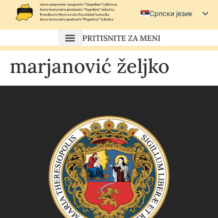
Српски језик
Српски (ћирилица)
PRITISNITE ZA MENI
Magyar
marjanović željko
Hrvatski