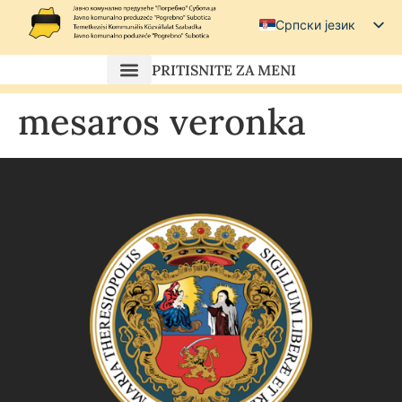
Српски језик
Српски (ћирилица)
PRITISNITE ZA MENI
Magyar
mesaros veronka
Hrvatski