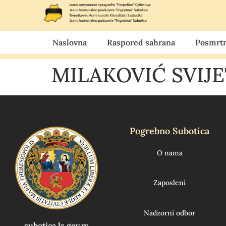
Naslovna
Raspored sahrana
Posmrtn
MILAKOVIĆ SVIJE
Pogrebno Subotica
O nama
Zaposleni
Nadzorni odbor
subotica.ls.gov.rs