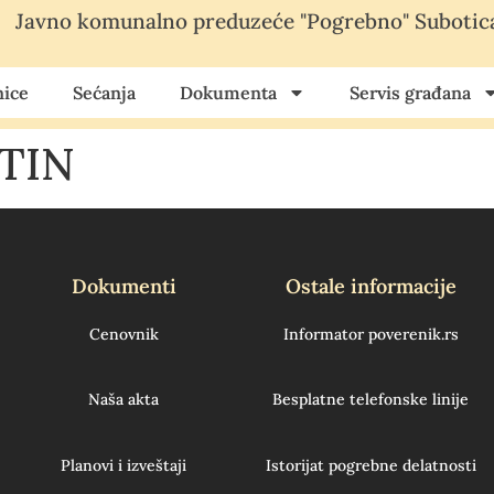
Javno komunalno preduzeće "Pogrebno" Subotic
ice
Sećanja
Dokumenta
Servis građana
TIN
Dokumenti
Ostale informacije
Cenovnik
Informator poverenik.rs
Naša akta
Besplatne telefonske linije
Planovi i izveštaji
Istorijat pogrebne delatnosti