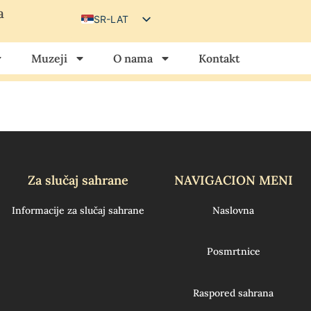
a
SR-LAT
SR-CIR
Muzeji
O nama
Kontakt
HU
HR
Za slučaj sahrane
NAVIGACION MENI
Informacije za slučaj sahrane
Naslovna
Posmrtnice
Raspored sahrana