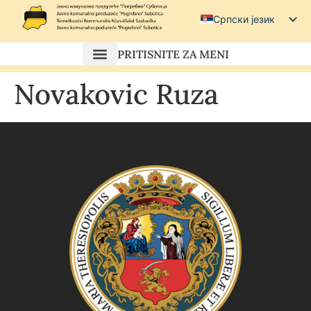
Српски језик
Српски (ћирилица)
PRITISNITE ZA MENI
Magyar
Novakovic Ruza
Hrvatski