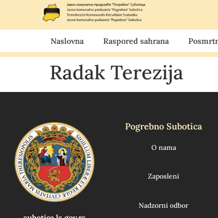
Naslovna
Raspored sahrana
Posmrtn
Radak Terezija
Pogrebno Subotica
O nama
Zaposleni
Nadzorni odbor
subotica.ls.gov.rs