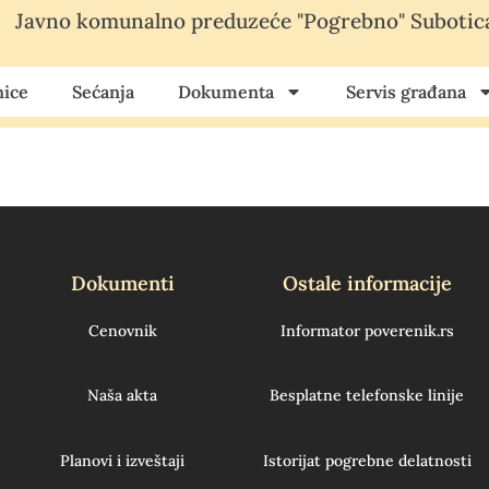
Javno komunalno preduzeće "Pogrebno" Subotic
ice
Sećanja
Dokumenta
Servis građana
Dokumenti
Ostale informacije
Cenovnik
Informator poverenik.rs
Naša akta
Besplatne telefonske linije
Planovi i izveštaji
Istorijat pogrebne delatnosti