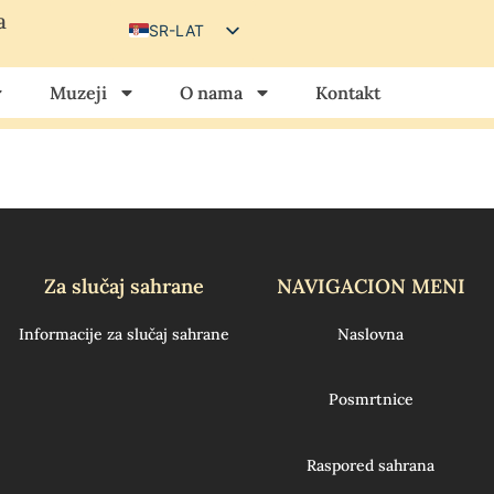
a
SR-LAT
SR-CIR
Muzeji
O nama
Kontakt
HU
HR
Za slučaj sahrane
NAVIGACION MENI
Informacije za slučaj sahrane
Naslovna
Posmrtnice
Raspored sahrana