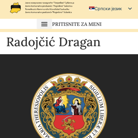
Српски језик
Српски (ћирилица)
PRITISNITE ZA MENI
Magyar
Radojčić Dragan
Hrvatski