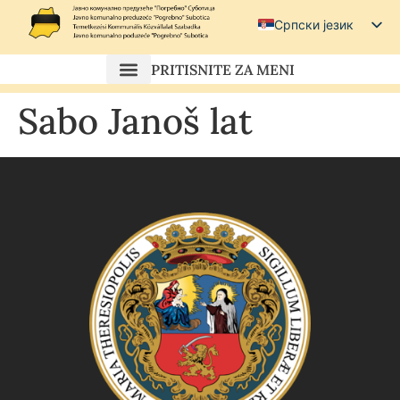
Српски језик
Српски (ћирилица)
PRITISNITE ZA MENI
Magyar
Sabo Janoš lat
Hrvatski