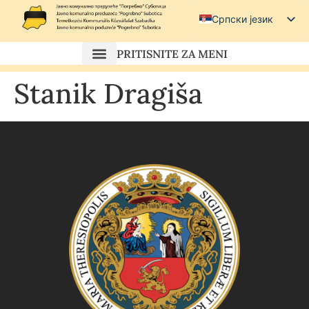
Српски језик
Српски (ћирилица)
PRITISNITE ZA MENI
Magyar
Stanik Dragiša
Hrvatski