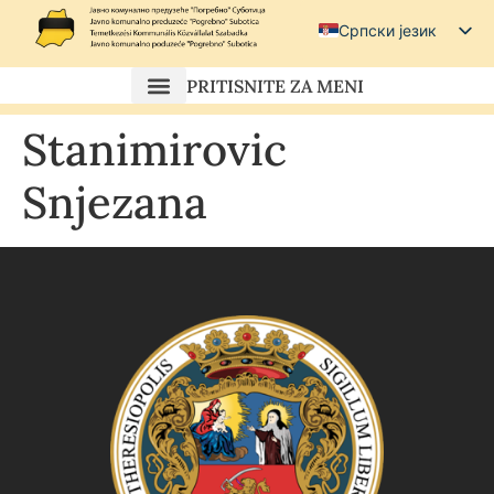
Српски језик
Српски (ћирилица)
PRITISNITE ZA MENI
Magyar
Stanimirovic
Hrvatski
Snjezana