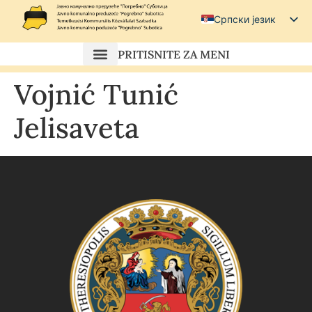
Српски језик
Српски (ћирилица)
PRITISNITE ZA MENI
Magyar
Vojnić Tunić
Hrvatski
Jelisaveta