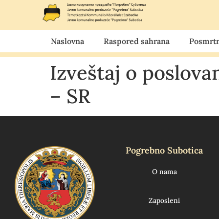
Naslovna
Raspored sahrana
Posmrtn
Izveštaj o poslova
– SR
Pogrebno Subotica
O nama
Zaposleni