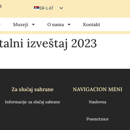
a
SR-LAT
SR-CIR
Muzeji
O nama
Kontakt
HU
HR
alni izveštaj 2023
Za slučaj sahrane
NAVIGACION MENI
Informacije za slučaj sahrane
Naslovna
Posmrtnice