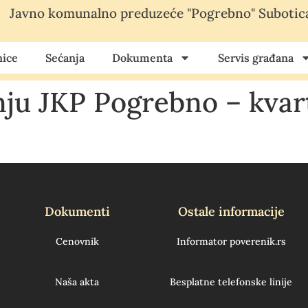
Javno komunalno preduzeće "Pogrebno" Subotic
ice
Sećanja
Dokumenta
Servis građana
nju JKP Pogrebno – kvart
Dokumenti
Ostale informacije
Cenovnik
Informator poverenik.rs
Naša akta
Besplatne telefonske linije