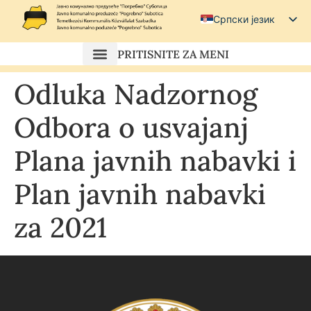
Српски језик
Српски (ћирилица)
PRITISNITE ZA MENI
Magyar
Odluka Nadzornog
Hrvatski
Odbora o usvajanj
Plana javnih nabavki i
Plan javnih nabavki
za 2021