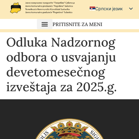
Српски језик
Српски (ћирилица)
PRITISNITE ZA MENI
Magyar
Odluka Nadzornog
Hrvatski
odbora o usvajanju
devetomesečnog
izveštaja za 2025.g.