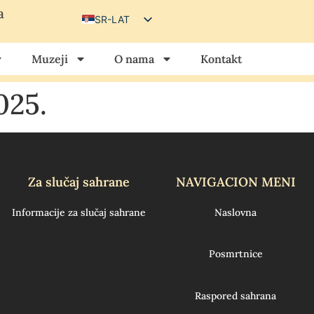
a
SR-LAT
SR-CIR
Muzeji
O nama
Kontakt
HU
HR
025.
Za slučaj sahrane
NAVIGACION MENI
Informacije za slučaj sahrane
Naslovna
Posmrtnice
Raspored sahrana