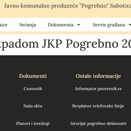
Javno komunalno preduzeće "Pogrebno" Subotic
ice
Sećanja
Dokumenta
Servis građana
otpadom JKP Pogrebno 2
Dokumenti
Ostale informacije
Cenovnik
Informator poverenik.rs
Naša akta
Besplatne telefonske linije
Planovi i izveštaji
Istorijat pogrebne delatnosti