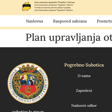
Naslovna
Raspored sahrana
Posmrtn
Plan upravljanja 
Pogrebno Subotica
O nama
Zaposleni
Nadzorni odbor
subotica.ls.gov.rs