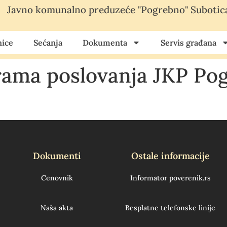
Javno komunalno preduzeće "Pogrebno" Subotic
ice
Sećanja
Dokumenta
Servis građana
ama poslovanja JKP Pog
Dokumenti
Ostale informacije
Cenovnik
Informator poverenik.rs
Naša akta
Besplatne telefonske linije