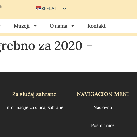
a
SR-LAT
SR-CIR
Muzeji
O nama
Kontakt
HU
HR
rebno za 2020 –
Za slučaj sahrane
NAVIGACION MENI
Informacije za slučaj sahrane
Naslovna
Posmrtnice