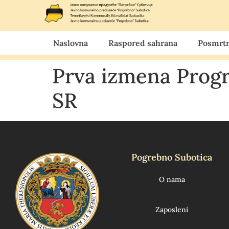
Naslovna
Raspored sahrana
Posmrtn
Prva izmena Progr
SR
Pogrebno Subotica
O nama
Zaposleni