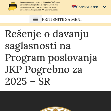
Српски језик
Српски (ћирилица)
PRITISNITE ZA MENI
Magyar
Rešenje o davanju
Hrvatski
saglasnosti na
Program poslovanja
JKP Pogrebno za
2025 – SR