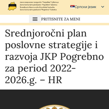
Српски језик
Српски (ћирилица)
PRITISNITE ZA MENI
Magyar
Srednjoročni plan
Hrvatski
poslovne strategije i
razvoja JKP Pogrebno
za period 2022-
2026.g. – HR