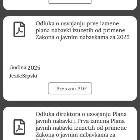
Odluka o usvajanju prve izmene
plana nabavki izuzetih od primene
Zakona o javnim nabavkama za 2025
Godina:
2025
Jezik:
Srpski
Preuzmi PDF
Odluka direktora o usvajanju Plana
javnih nabavki i Prva izmena Plana
javnih nabavki izuzetih od primene
Zakona o javnim nabavkama za