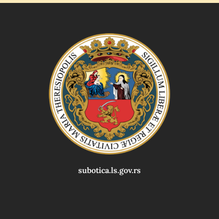
subotica.ls.gov.rs