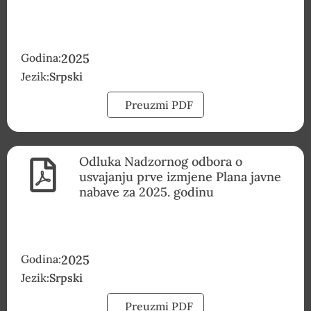
Godina:
2025
Jezik:
Srpski
Preuzmi PDF
Odluka Nadzornog odbora o
usvajanju prve izmjene Plana javne
nabave za 2025. godinu
Godina:
2025
Jezik:
Srpski
Preuzmi PDF