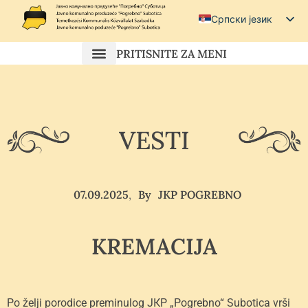
Српски језик
Српски (ћирилица)
PRITISNITE ZA MENI
Magyar
Hrvatski
VESTI
07.09.2025
By
JKP POGREBNO
KREMACIJA
Po želji porodice preminulog JКP „Pogrebno“ Subotica vrši