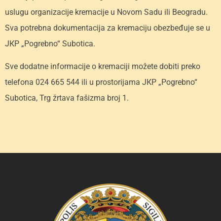
uslugu organizacije kremacije u Novom Sadu ili Beogradu.
Sva potrebna dokumentacija za kremaciju obezbeđuje se u
JКP „Pogrebno“ Subotica.
Sve dodatne informacije o kremaciji možete dobiti preko
telefona 024 665 544 ili u prostorijama JКP „Pogrebno“
Subotica, Trg žrtava fašizma broj 1.