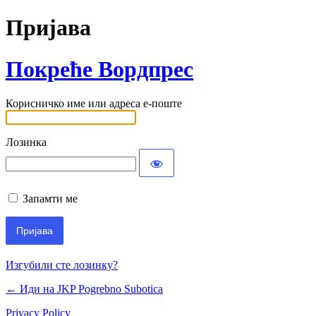
Пријава
Покреће Вордпрес
Корисничко име или адреса е-поште
Лозинка
Запамти ме
Изгубили сте лозинку?
← Иди на JKP Pogrebno Subotica
Privacy Policy