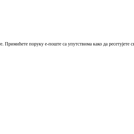
е. Примићете поруку е-поште са упутствима како да ресетујете св