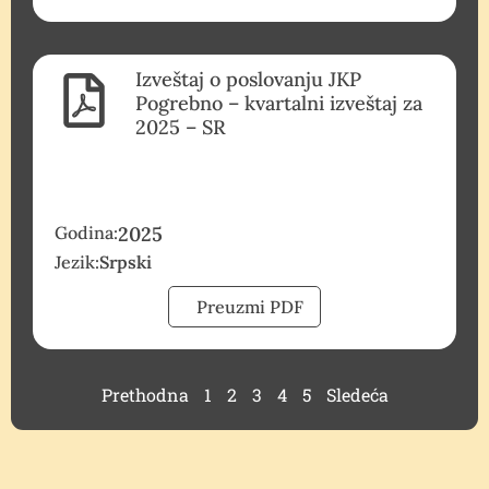
Izveštaj o poslovanju JKP
Pogrebno – kvartalni izveštaj za
2025 – SR
Godina:
2025
Jezik:
Srpski
Preuzmi PDF
Prethodna
1
2
3
4
5
Sledeća