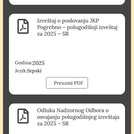
Izveštaj o poslovanju JKP
Pogrebno – polugodišnji izveštaj
za 2025 – SR
Godina:
2025
Jezik:
Srpski
Preuzmi PDF
Odluka Nadzornog Odbora o
osvajanju polugodišnjeg izveštaja
za 2025 – SR