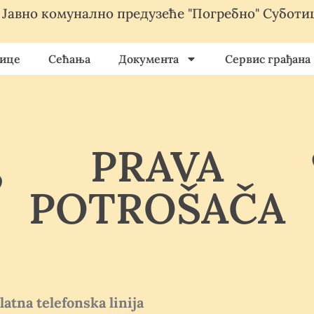
Јавно комунално предузеће "Погребно" Суботи
ице
Сећања
Документа
Сервис грађана
PRAVA
POTROŠAČA
atna telefonska linija