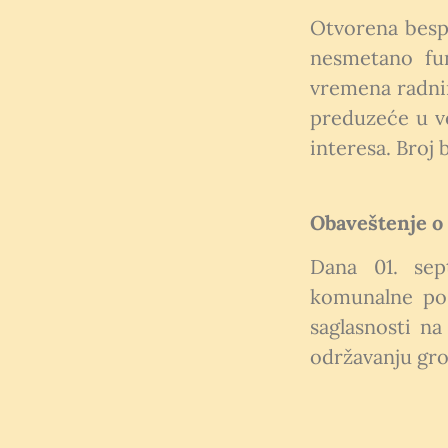
Otvorena bespl
nesmetano fun
vremena radni
preduzeće u v
interesa. Broj 
Obaveštenje o
Dana 01. sep
komunalne pos
saglasnosti na
održavanju gro