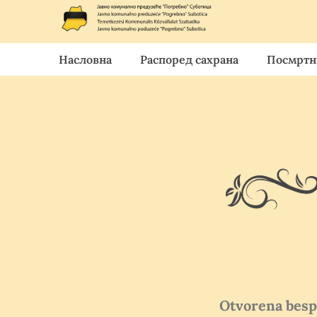
Насловна
Распоред сахрана
Посмртн
Otvorena bespl