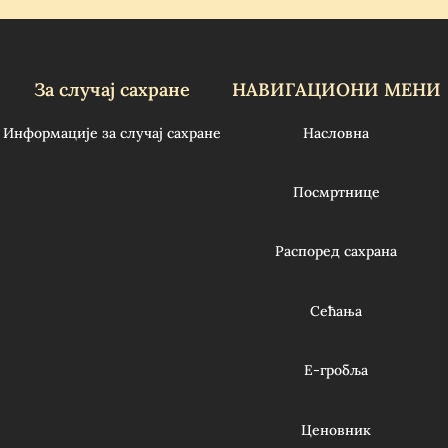
За случај сахране
НАВИГАЦИОНИ МЕНИ
Информације за случај сахране
Насловна
Посмртнице
Распоред сахрана
Сећања
Е-гробља
Ценовник