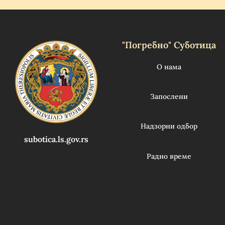
"Погребно" Суботица
О нама
Запослени
Надзорни одбор
subotica.ls.gov.rs
Радно време