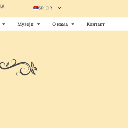
ца
SR-CIR
SR-LAT
Музеји
О нама
Контакт
HU
HR