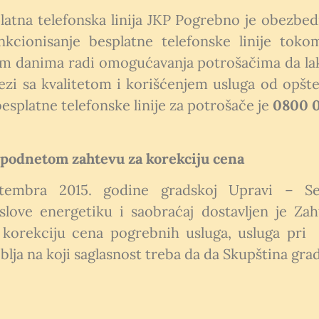
atna telefonska linija JKP Pogrebno je obezbedi
kcionisanje besplatne telefonske linije tok
m danima radi omogućavanja potrošačima da lak
ezi sa kvalitetom i korišćenjem usluga od opš
besplatne telefonske linije za potrošače je
0800 
 podnetom zahtevu za korekciju cena
tembra 2015. godine gradskoj Upravi – Sek
love energetiku i saobraćaj dostavljen je Zah
 korekciju cena pogrebnih usluga, usluga pri 
blja na koji saglasnost treba da da Skupština gra