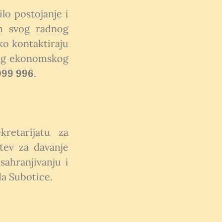
lo postojanje i
om svog radnog
o kontaktiraju
teg ekonomskog
099 996
.
retarijatu za
tev za davanje
sahranjivanju i
da Subotice.