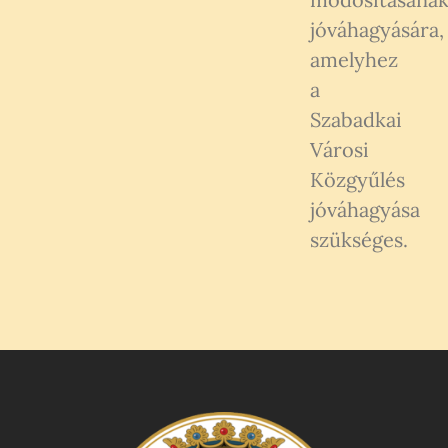
jóváhagyására,
amelyhez
a
Szabadkai
Városi
Közgyűlés
jóváhagyása
szükséges.