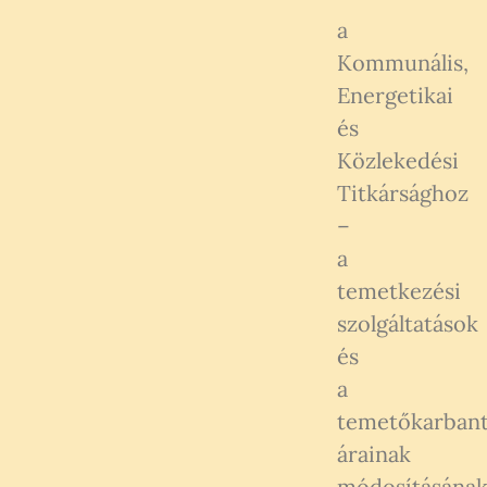
a
Kommunális,
Energetikai
és
Közlekedési
Titkársághoz
–
a
temetkezési
szolgáltatások
és
a
temetőkarbant
árainak
módosításána