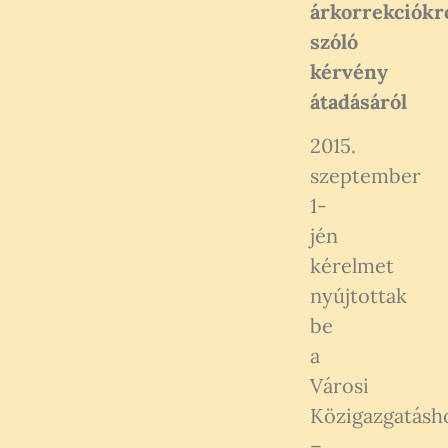
árkorrekciókr
szóló
kérvény
átadásáról
2015.
szeptember
1-
jén
kérelmet
nyújtottak
be
a
Városi
Közigazgatásh
–