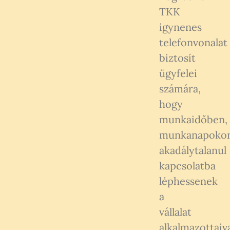
TKK
igynenes
telefonvonalat
biztosít
ügyfelei
számára,
hogy
munkaidőben,
munkanapoko
akadálytalanul
kapcsolatba
léphessenek
a
vállalat
alkalmazottaiv