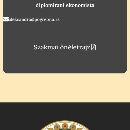
diplomirani ekonomista
aleksandra@pogrebno.rs
Szakmai önéletrajz