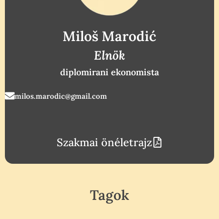
Miloš Marodić
Elnök
diplomirani ekonomista
milos.marodic@gmail.com
Szakmai önéletrajz
Tagok