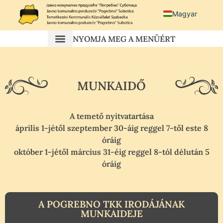
Magyar
Српски језик
NYOMJA MEG A MENÜÉRT
Српс
Hrvatski
MUNKAIDŐ
A temető nyitvatartása
április 1-jétől szeptember 30-áig reggel 7-től este 8
óráig
október 1-jétől március 31-éig reggel 8-tól délután 5
óráig
A POGREBNO TKK IRODÁJÁNAK
MUNKAIDEJE